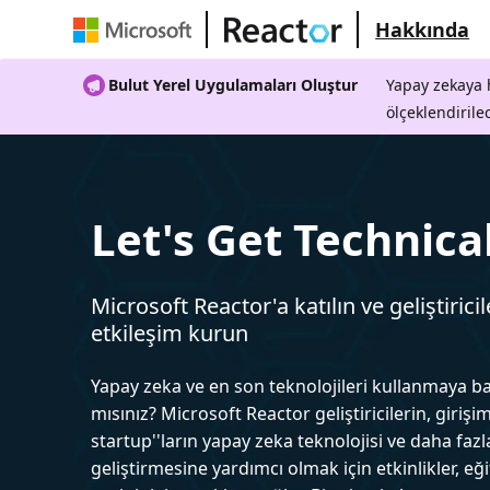
Hakkında
Bulut Yerel Uygulamaları Oluştur
Yapay zekaya h
ölçeklendirile
Let's Get Technica
Microsoft Reactor'a katılın ve geliştiricil
etkileşim kurun
Yapay zeka ve en son teknolojileri kullanmaya b
mısınız? Microsoft Reactor geliştiricilerin, girişim
startup''ların yapay zeka teknolojisi ve daha fazl
geliştirmesine yardımcı olmak için etkinlikler, eğ