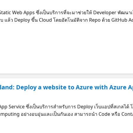
)
 Static Web Apps ซึ่งเป็นบริการที่จะมาช่วยให้ Developer พัฒนาเ
บ แล้ว Deploy ขึ้น Cloud โดยอัตโนมัติจาก Repo ด้วย GitHub Ac
ย่างอบอุ่นและเป็นกันเอง Web Hosting ฟรี • SSL Certificate 
erverless API ที่สเกลได้ลงในเว็บแอปได้ฟรี 1 ล้าน Executions ต่
ailand: Deploy a website to Azure with Azure A
)
 App Service ซึ่งเป็นบริการสำหรับการ Deploy เว็บแอปที่สเกลได้ 
Computing อย่างอบอุ่นและเป็นกันเอง สามารถนำ Code หรือ Cont
s ของเราได้โดยที่ไม่ต้องกังวลในเรื่องของ Infrastructure เลย
บ มี Runtime ที่เตรียมมาให้พร้อมใช้งานในหลายภาษา เช่น .NET,