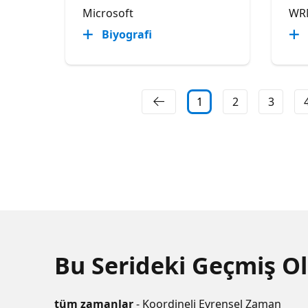
Microsoft
WR
Biyografi
1
2
3
Bu Serideki Geçmiş Ol
tüm zamanlar
- Koordineli Evrensel Zaman