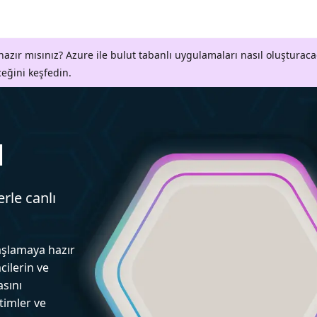
azır mısınız? Azure ile bulut tabanlı uygulamaları nasıl oluşturaca
ceğini keşfedin.
l
erle canlı
aşlamaya hazır
cilerin ve
asını
itimler ve