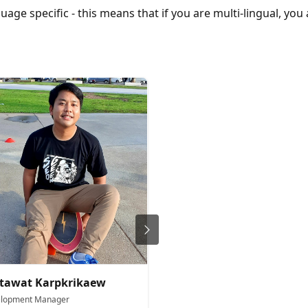
uage specific - this means that if you are multi-lingual, yo
tawat Karpkrikaew
Teerasej Jiraphatchan
lopment Manager
Technology Instructor and Cons