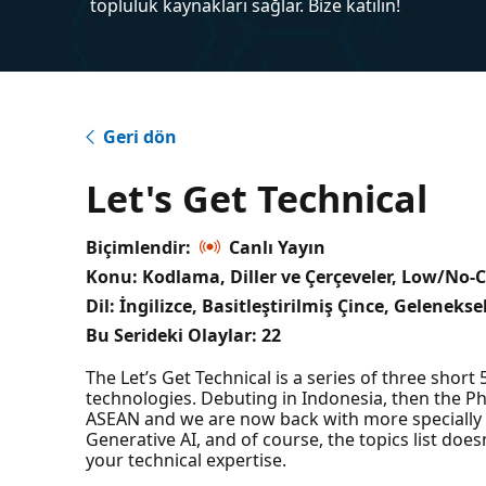
topluluk kaynakları sağlar. Bize katılın!
Geri dön
Let's Get Technical
Biçimlendir:
Canlı Yayın
Konu: Kodlama, Diller ve Çerçeveler, Low/No-C
Dil: İngilizce, Basitleştirilmiş Çince, Gelenekse
Bu Serideki Olaylar:
22
The Let’s Get Technical is a series of three shor
technologies. Debuting in Indonesia, then the P
ASEAN and we are now back with more specially 
Generative AI, and of course, the topics list doe
your technical expertise.