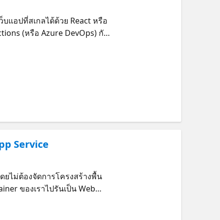
ว็บแอปที่สเกลได้ด้วย React หรือ
tions (หรือ Azure DevOps) กับผู้
ฟรี • Custom Domain ฟรี • ทำงาน
อเดือน
pp Service
โดยไม่ต้องจัดการโครงสร้างพื้น
ainer ของเราไปรันเป็น Web
 การทำ CI/CD ก็ทำได้สะดวกมาก
 Python, Node.js, PHP, Java เรา