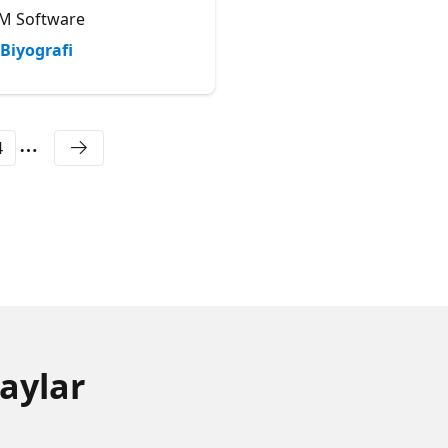
M Software
Next Flow
Biyografi
Biyografi
4
aylar