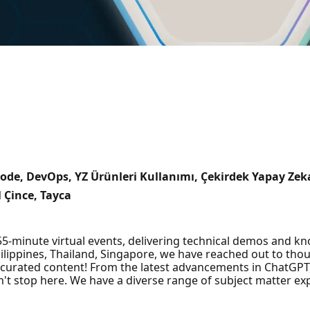
ode, DevOps, YZ Ürünleri Kullanımı, Çekirdek Yapay Zeka
l Çince, Tayca
t 55-minute virtual events, delivering technical demos and k
hilippines, Thailand, Singapore, we have reached out to th
curated content! From the latest advancements in ChatGPT
sn't stop here. We have a diverse range of subject matter exp