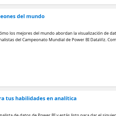
peones del mundo
ómo los mejores del mundo abordan la visualización de dat
inalistas del Campeonato Mundial de Power BI DataViz. Co
s detrás de sus creaciones y ofrecerán consejos prácticos q
de su experiencia, ver diferentes perspectivas sobre el dis
ejores creadores de informes de Power BI del mundo.
a tus habilidades en analítica
analista de datos de Power BI y estás listo para dar el sigui