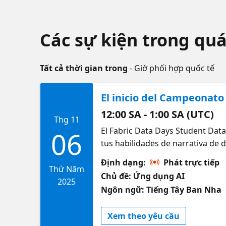
Các sự kiện trong quá
Tất cả thời gian trong
- Giờ phối hợp quốc tế
El inicio del Campeonato 
12:00 SA - 1:00 SA (UTC)
Thg 11
El Fabric Data Days Student Data
06
tus habilidades de narrativa de 
vivo, te explicaremos los detalle
Định dạng:
Phát trực tiếp
curso intensivo sobre las mejore
Thứ Năm
Chủ đề: Ứng dụng AI
2025
Ngôn ngữ: Tiếng Tây Ban Nha
Xem theo yêu cầu