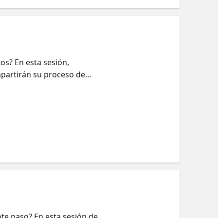
os? En esta sesión,
mpartirán su proceso de
ue puedes aplicar a tu propio
eño e inspirarte con la
ente paso? En esta sesión de