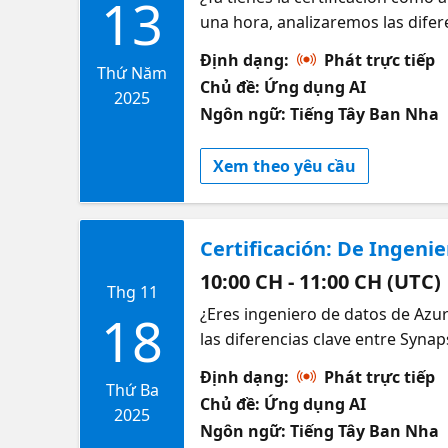
13
una hora, analizaremos las dife
ingeniero de análisis de tejidos
Định dạng:
Phát trực tiếp
estudiar, dónde enfocar tu apren
Thứ Năm
Chủ đề: Ứng dụng AI
DP-600. Recursos: Prepárate par
2025
Ngôn ngữ: Tiếng Tây Ban Nha
más está sucediendo en Fabric D
Xem theo yêu cầu
Certificación: De Ingeni
10:00 CH - 11:00 CH (UTC)
Thg 11
¿Eres ingeniero de datos de Azur
18
las diferencias clave entre Syn
consejos prácticos para la trans
Định dạng:
Phát trực tiếp
Prepárate para el examen DP-700
Thứ Ba
Chủ đề: Ứng dụng AI
en Fabric Data Days
2025
Ngôn ngữ: Tiếng Tây Ban Nha