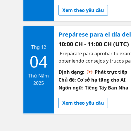
Xem theo yêu cầu
Prepárese para el día d
10:00 CH - 11:00 CH (UTC)
Thg 12
¡Prepárate para aprobar tu exam
04
obteniendo consejos y trucos pa
casos. También le dejaremos mu
Định dạng:
Phát trực tiếp
Thứ Năm
Chủ đề: Cơ sở hạ tầng cho AI
2025
Ngôn ngữ: Tiếng Tây Ban Nha
Xem theo yêu cầu