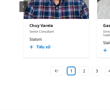
Chuy Varela
Gas
Senior Consultant
Direc
Supe
Slalom
Sla
Tiểu sử
1
2
3