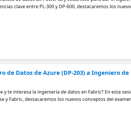
rencias clave entre PL-300 y DP-600, destacaremos los nuev
 y compartiremos consejos prácticos para la transición. Reci
dizaje y cómo ampliar tus conocimientos de PL-300 para pre
a el examen DP-600 Regístrate para la sesión de preparaci
ata Days:
ero de Datos de Azure (DP-203) a Ingeniero de
e y te interesa la ingeniería de datos en Fabric? En esta s
apse y Fabric, destacaremos los nuevos conceptos del exam
ición. Te quedarás con una guía clara sobre qué estudiar y 
 Regístrate para la sesión de preparación para el examen