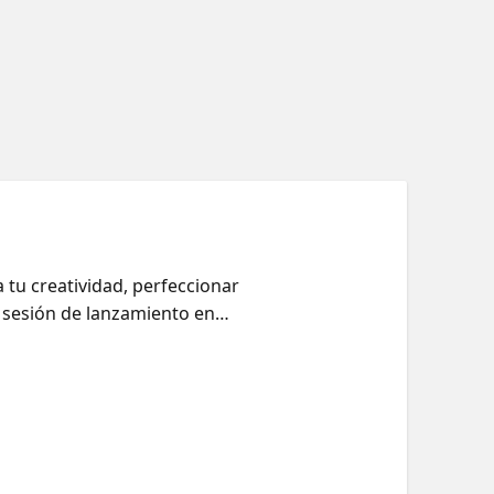
 tu creatividad, perfeccionar
a sesión de lanzamiento en
proyecto. También recibirás un
gas éxito en la competencia.