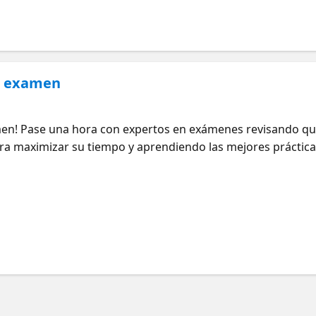
el examen
en! Pase una hora con expertos en exámenes revisando qué
ra maximizar su tiempo y aprendiendo las mejores práctica
cho tiempo para que haga todas sus preguntas finales sob