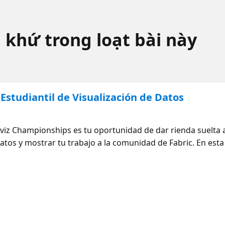
 khứ trong loạt bài này
Estudiantil de Visualización de Datos
viz Championships es tu oportunidad de dar rienda suelta a
datos y mostrar tu trabajo a la comunidad de Fabric. En est
s del desafío, el modelo semántico inicial y cómo enviar tu 
s prácticas de diseño y visualización de UX/UI para que ten