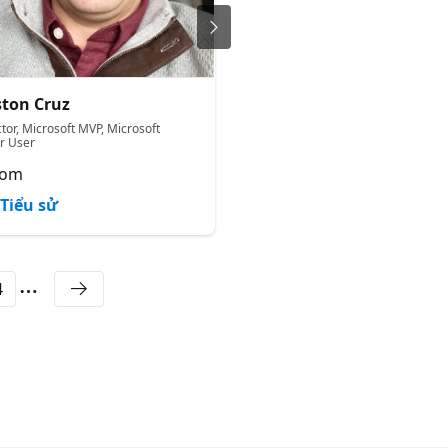
ton Cruz
Keyla Dolores Mendez
tor, Microsoft MVP, Microsoft
Senior Data Architect
r User
Banco de Crédito BCP
lom
Tiểu sử
Tiểu sử
4