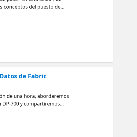
os conceptos del puesto de
birás una guía clara sobre qué
pararte para la certificación
ón para el examen: Vea qué
 Datos de Fabric
esión de una hora, abordaremos
en DP-700 y compartiremos
en qué centrarte. Recursos:
 Vea qué más está sucediendo