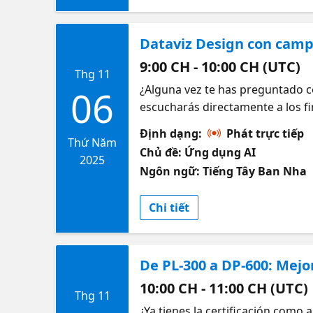
Dataviz Design con cam
9:00 CH - 10:00 CH (UTC)
Thg 11
¿Alguna vez te has preguntado c
06
escucharás directamente a los f
diseño, explicarán las decisione
Định dạng:
Phát trực tiếp
trabajo. Prepárate para aprender 
Thứ Năm
Chủ đề: Ứng dụng AI
creatividad de algunos de los m
2025
Ngôn ngữ: Tiếng Tây Ban Nha
Chi tiết
De PL-300 a DP-600: Mejor
10:00 CH - 11:00 CH (UTC)
Thg 11
¿Ya tienes la certificación como 