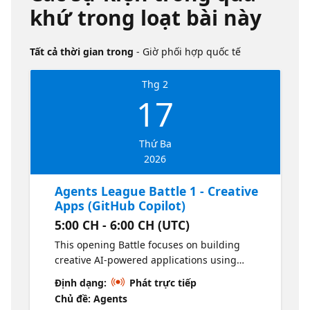
khứ trong loạt bài này
Tất cả thời gian trong
- Giờ phối hợp quốc tế
Thg 2
17
Thứ Ba
2026
Agents League Battle 1 - Creative
Apps (GitHub Copilot)
5:00 CH - 6:00 CH (UTC)
This opening Battle focuses on building
creative AI-powered applications using
GitHub Copilot. Competitors use Copilot
Định dạng:
Phát trực tiếp
starter kits to rapidly prototype ideas that
Chủ đề: Agents
blend creativity, productivity, and intelligent