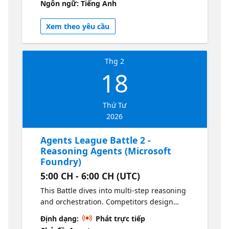
Ngôn ngữ: Tiếng Anh
assistance. The session highlights how
agentic patterns can accelerate app
Xem theo yêu cầu
development and unlock new creative
workflows. Resources Click to Learn more
This session is a part of a series, Explore all
Thg 2
sessions here
18
Thứ Tư
2026
Agents League Battle 2 -
Reasoning Agents (Microsoft
Foundry)
5:00 CH - 6:00 CH (UTC)
This Battle dives into multi-step reasoning
and orchestration. Competitors design
agents that can plan, reason, and act across
Định dạng:
Phát trực tiếp
complex tasks using Microsoft Foundry