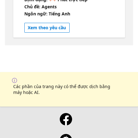
designed for real organizational scenarios,
Chủ đề: Agents
grounded in enterprise data, workflows, and
Ngôn ngữ: Tiếng Anh
security considerations. The session
showcases how agentic AI operates in
Xem theo yêu cầu
production-style environments. Resources
Click to Learn more This session is a part of a
series, Explore all sessions here
Các phần của trang này có thể được dịch bằng
máy hoặc AI.