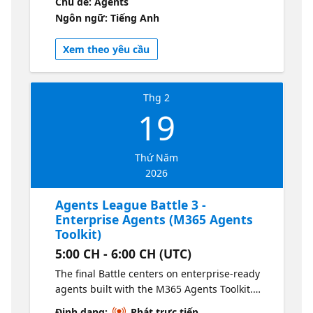
Chủ đề: Agents
patterns. The challenge emphasizes
Ngôn ngữ: Tiếng Anh
decision-making, tool use, and structured
reasoning beyond simple prompt-response
Xem theo yêu cầu
interactions. Resources Click to Learn more
This session is a part of a series, Explore all
sessions here
Thg 2
19
Thứ Năm
2026
Agents League Battle 3 -
Enterprise Agents (M365 Agents
Toolkit)
5:00 CH - 6:00 CH (UTC)
The final Battle centers on enterprise-ready
agents built with the M365 Agents Toolkit.
Competitors create knowledge-driven agents
Định dạng:
Phát trực tiếp