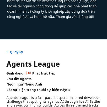
nhất chưa? Microsoft Reactor cung cấp các sự kiện, đào
tạo và tài nguyên cộng đồng để giúp các nhà phát triển,
doanh nhân và công ty khởi nghiệp xây dựng dựa trên
công nghệ AI và hơn thế nữa. Tham gia với chúng tôi!
Quay lại
Agents League
Định dạng:
Phát trực tiếp
Chủ đề: Agents
Ngôn ngữ: Tiếng Anh
Các sự kiện trong chuỗi sự kiện này:
3
Agents League is a fast-paced, esports-inspired developer
challenge that spotlights agentic AI through live AI Battles
and async community builds. Across three themed tracks