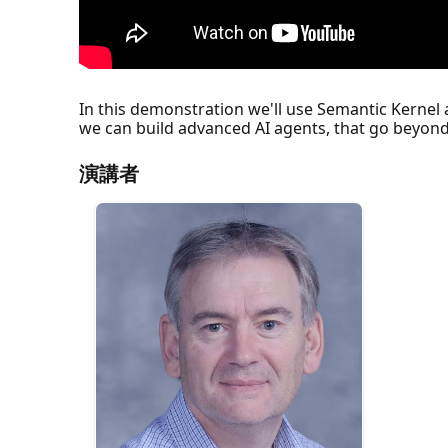
In this demonstration we'll use Semantic Kernel 
we can build advanced AI agents, that go beyond 
演講者