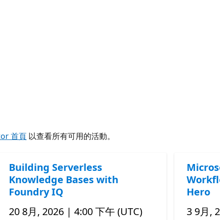
tor 首頁
以查看所有可用的活動。
Building Serverless
Micros
Knowledge Bases with
Workfl
Foundry IQ
Hero
20 8月, 2026 | 4:00 下午 (UTC)
3 9月, 