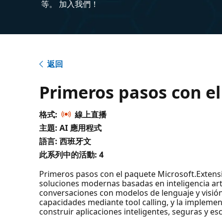
等。 加入我們！
返回
Primeros pasos con el
格式:
線上直播
主題: AI 應用程式
語言: 西班牙文
此系列中的活動:
4
Primeros pasos con el paquete Microsoft.Extensio
soluciones modernas basadas en inteligencia arti
conversaciones con modelos de lenguaje y visió
capacidades mediante tool calling, y la impleme
construir aplicaciones inteligentes, seguras y esc