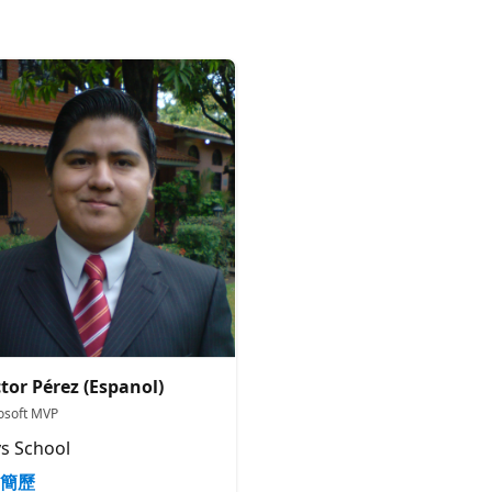
tor Pérez (Espanol)
osoft MVP
s School
簡歷