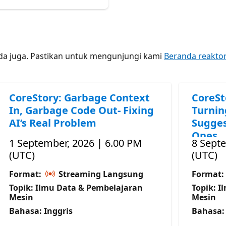
nda juga. Pastikan untuk mengunjungi kami
Beranda reakto
CoreStory: Garbage Context
CoreSt
In, Garbage Code Out- Fixing
Turnin
AI’s Real Problem
Sugges
Ones
1 September, 2026 | 6.00 PM
8 Sept
(UTC)
(UTC)
Format:
Streaming Langsung
Format:
Topik: Ilmu Data & Pembelajaran
Topik: 
Mesin
Mesin
Bahasa: Inggris
Bahasa: 