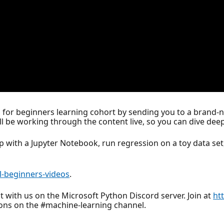
for beginners learning cohort by sending you to a brand-n
ill be working through the content live, so you can dive dee
up with a Jupyter Notebook, run regression on a toy data se
l-beginners-videos
.
t with us on the Microsoft Python Discord server. Join at
ht
tions on the #machine-learning channel.