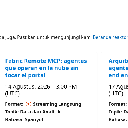
nda juga. Pastikan untuk mengunjungi kami
Beranda reakto
Fabric Remote MCP: agentes
Arquit
que operan en la nube sin
agente
tocar el portal
end en
14 Agustus, 2026 | 3.00 PM
17 Agus
(UTC)
(UTC)
Format:
Streaming Langsung
Format:
Topik: Data dan Analitik
Topik: D
Bahasa: Spanyol
Bahasa: