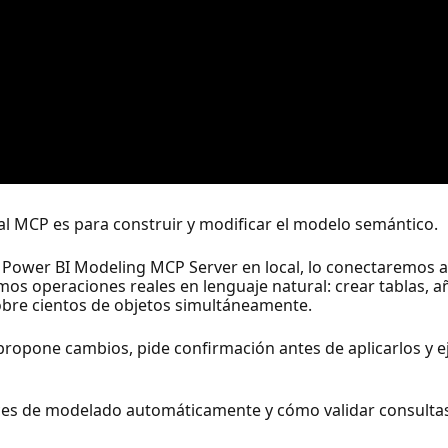
cal MCP es para construir y modificar el modelo semántico.
l Power BI Modeling MCP Server en local, lo conectaremos 
os operaciones reales en lenguaje natural: crear tablas, añ
obre cientos de objetos simultáneamente.
propone cambios, pide confirmación antes de aplicarlos y 
ces de modelado automáticamente y cómo validar consultas