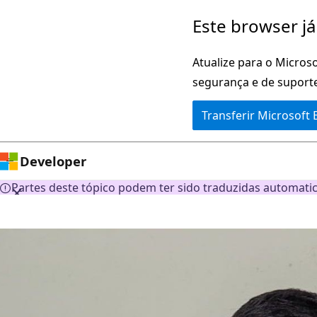
Saltar
Este browser já
para
o
Atualize para o Microso
conteúdo
segurança e de suporte
principal
Transferir Microsoft
Developer
Partes deste tópico podem ter sido traduzidas automati