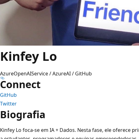
Kinfey Lo
AzureOpenAIService / AzureAI / GitHub
Connect
GitHub
Twitter
Biografia
Kinfey Lo foca-se em IA + Dados. Nesta fase, ele oferece p
a estudantes, programadores e equipas empreendedoras, 