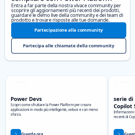
Entra a far parte della nostra vivace community per
scoprire gli aggiornamenti più recenti dei prodotti,
guardare le demo live della community e dei team di
prodotto e trovare risposte alle tue domande.
Partecipazione alla community
Partecipa alle chiamate della community
Salta carousel
Showing slide 1 of 3
Power Devs
serie d
Scopri come sfruttare la Power Platform per creare
Copilot 
applicazioni in modo più intelligente, veloce e con meno
Informazioni 
sforzo.
recenti di Cop
Guarda ora
Guard