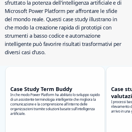
sfruttato la potenza dell'intelligenza artificiale e di
Microsoft Power Platform per affrontare le sfide
del mondo reale. Questi case study illustrano in
che modo la creazione rapida di prototipi con
strumenti a basso codice e automazione
intelligente può favorire risultati trasformativi per
diversi casi d'uso.
Salta carousel
Showing slide 1 of 9
Case Study Term Buddy
Case stu
In che modo Power Platform ha abilitato lo sviluppo rapido
valutaz
di un assistente terminologia intelligente che migliora la
I processi basa
comunicazione e la comprensione all'interno delle
rilevamento d
organizzazioni tramite soluzioni basate sull'intelligenza
arrivo in una 
artificiale.