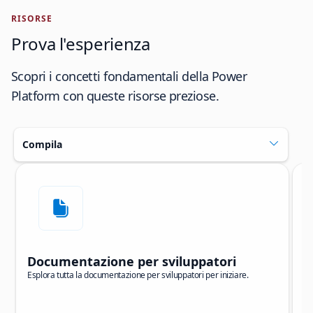
RISORSE
Prova l'esperienza
Scopri i concetti fondamentali della Power
Platform con queste risorse preziose.
Compila
Salta carousel
Showing slide 1 of 5
Documentazione per sviluppatori
E
Esplora tutta la documentazione per sviluppatori per iniziare.
Es
Pl