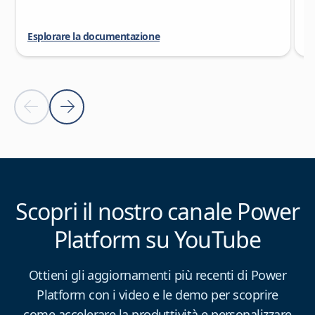
Esplorare la documentazione
Es
Previous slide
Next slide
Torna ai controlli di spostamento carousel
Scopri il nostro canale Power
Platform su YouTube
Ottieni gli aggiornamenti più recenti di Power
Platform con i video e le demo per scoprire
come accelerare la produttività e personalizzare