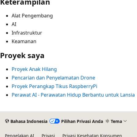
Keterampilan
Alat Pengembang
AI
Infrastruktur
Keamanan
Proyek saya
Proyek Anak Hilang
Pencarian dan Penyelamatan Drone
Proyek Perangkap Tikus RaspberryPi
Perawat AI - Perawatan Hidup Berbantu untuk Lansia
Mode
baca
Bahasa Indonesia
Pilihan Privasi Anda
Tema
dinonaktifkan
Pengelakan AI
Privasi
Privasi Kesehatan Konsumen